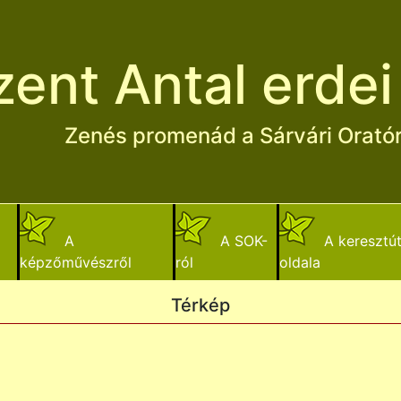
zent Antal erdei
Zenés promenád a Sárvári Oratór
A
A SOK-
A keresztú
képzőművészről
ról
oldala
Térkép